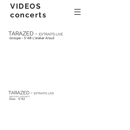
VIDEOS
concerts
TARAZED -
EXTRAITS LIVE
Groupe - 5'48 L'atelier Arsud
TARAZED -
EXTRAITS LIVE
version concert
Duo- 5'42